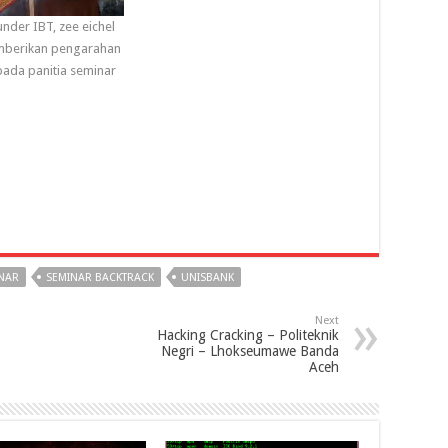
nder IBT, zee eichel
berikan pengarahan
pada panitia seminar
NAR
SEMINAR BACKTRACK
UNISBANK
Next
Hacking Cracking – Politeknik
Negri – Lhokseumawe Banda
Aceh