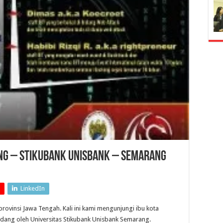
ing – STIKUBANK UNISBANK – Semarang
LinkedIn
rovinsi Jawa Tengah. Kali ini kami mengunjungi ibu kota
ndang oleh Universitas Stikubank Unisbank Semarang.