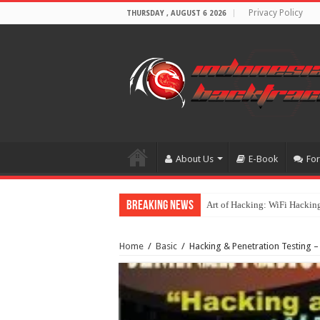
Privacy Policy
THURSDAY , AUGUST 6 2026
About Us
E-Book
Fo
Breaking News
Art of Hacking: WiFi Hackin
Home
/
Basic
/
Hacking & Penetration Testin