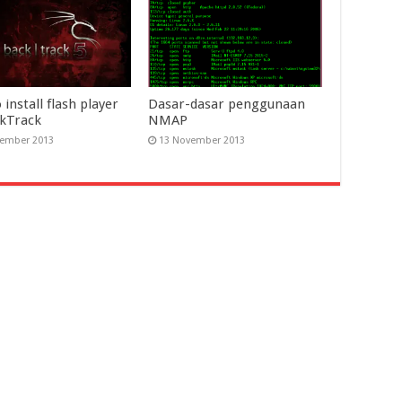
install flash player
Dasar-dasar penggunaan
kTrack
NMAP
ember 2013
13 November 2013