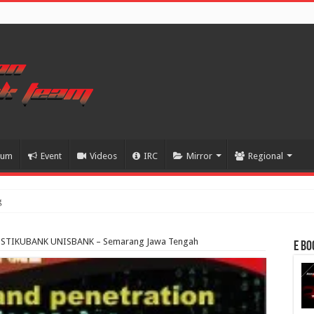
rum
Event
Videos
IRC
Mirror
Regional
g
g – STIKUBANK UNISBANK – Semarang Jawa Tengah
E Bo