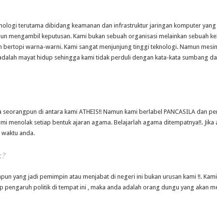
ologi terutama dibidang keamanan dan infrastruktur jaringan komputer yang 
n mengambil keputusan. Kami bukan sebuah organisasi melainkan sebuah kel
n bertopi warna-warni. Kami sangat menjunjung tinggi teknologi. Namun mesi
 adalah mayat hidup sehingga kami tidak perduli dengan kata-kata sumbang da
da seorangpun di antara kami ATHEIS!! Namun kami berlabel PANCASILA dan 
ami menolak setiap bentuk ajaran agama. Belajarlah agama ditempatnya!!. Ji
 waktu anda.
k?
apun yang jadi pemimpin atau menjabat di negeri ini bukan urusan kami !!. Kami
ap pengaruh politik di tempat ini , maka anda adalah orang dungu yang akan 