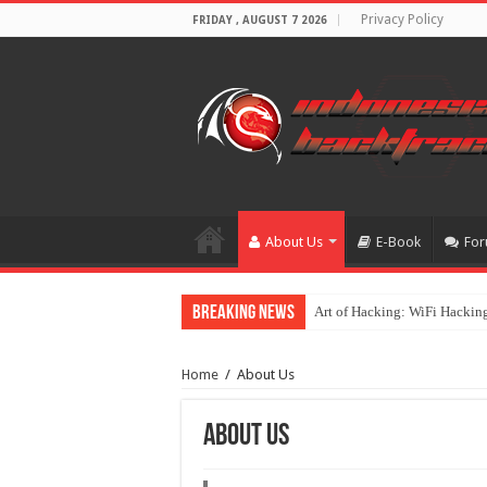
Privacy Policy
FRIDAY , AUGUST 7 2026
About Us
E-Book
Fo
Breaking News
Art of Hacking: WiFi Hackin
Workshop IT Security Mempe
Home
/
About Us
About Us