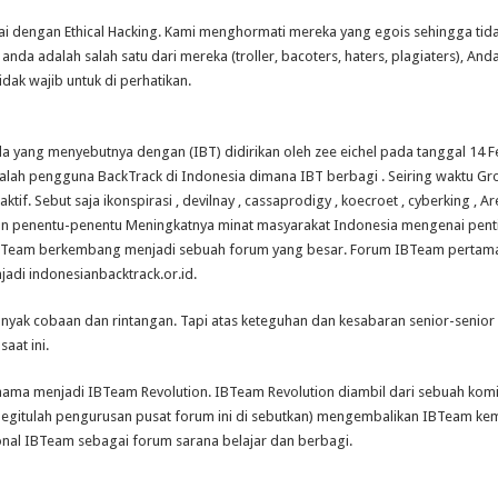
 dengan Ethical Hacking. Kami menghormati mereka yang egois sehingga tidak 
a anda adalah salah satu dari mereka (troller, bacoters, haters, plagiaters), A
ak wajib untuk di perhatikan.
 yang menyebutnya dengan (IBT) didirikan oleh zee eichel pada tanggal 14 F
ah pengguna BackTrack di Indonesia dimana IBT berbagi . Seiring waktu Gr
. Sebut saja ikonspirasi , devilnay , cassaprodigy , koecroet , cyberking , Ares 
kan penentu-penentu Meningkatnya minat masyarakat Indonesia mengenai p
 IBTeam berkembang menjadi sebuah forum yang besar. Forum IBTeam pertam
adi indonesianbacktrack.or.id.
ak cobaan dan rintangan. Tapi atas keteguhan dan kesabaran senior-senior 
aat ini.
nama menjadi IBTeam Revolution. IBTeam Revolution diambil dari sebuah ko
(begitulah pengurusan pusat forum ini di sebutkan) mengembalikan IBTeam kemb
ional IBTeam sebagai forum sarana belajar dan berbagi.