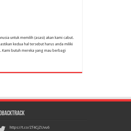
sia untuk memilih (asasi) akan kami cabut.
stikan kedua hal tersebut harus anda miliki
da!. Kami butuh mereka yang mau berbagi
DBackTrack
https://t.co/Zf4CjZUvu6