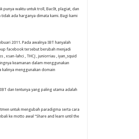
punya waktu untuk troll, Bac0t, plagiat, dan
nda tidak ada harganya dimata kami. Bagi kami
ebuari 2011. Pada awalnya IBT hanyalah
oup facebook tersebut berubah menjadi
, xsan-lahci , THCJ , juniorriau , iyan_squid
entingnya keamanan dalam menggunakan
a kalinya menggunakan domain
IBT dan tentunya yang paling utama adalah
mitmen untuk mengubah paradigma serta cara
ali ke motto awal “Share and learn until the