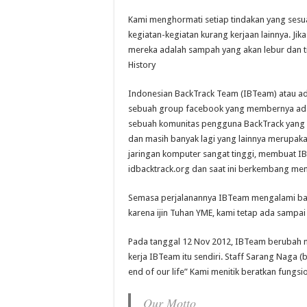
Kami menghormati setiap tindakan yang sesuai
kegiatan-kegiatan kurang kerjaan lainnya. Jik
mereka adalah sampah yang akan lebur dan tid
History
Indonesian BackTrack Team (IBTeam) atau ada
sebuah group facebook yang membernya adal
sebuah komunitas pengguna BackTrack yang aktif
dan masih banyak lagi yang lainnya merupa
jaringan komputer sangat tinggi, membuat
idbacktrack.org dan saat ini berkembang menj
Semasa perjalanannya IBTeam mengalami bany
karena ijin Tuhan YME, kami tetap ada sampai s
Pada tanggal 12 Nov 2012, IBTeam berubah 
kerja IBTeam itu sendiri. Staff Sarang Naga 
end of our life” Kami menitik beratkan fungs
Our Motto