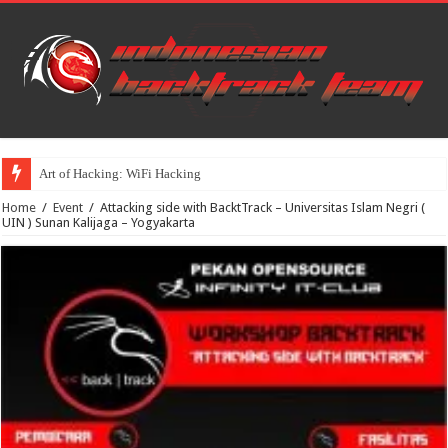
Art of Hacking: WiFi Hacking
Home
/
Event
/
Attacking side with BacktTrack – Universitas Islam Negri (
UIN ) Sunan Kalijaga – Yogyakarta