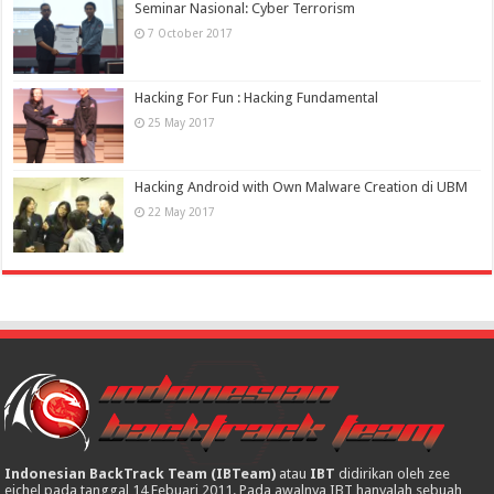
Seminar Nasional: Cyber Terrorism
7 October 2017
Hacking For Fun : Hacking Fundamental
25 May 2017
Hacking Android with Own Malware Creation di UBM
22 May 2017
Indonesian BackTrack Team (IBTeam)
atau
IBT
didirikan oleh zee
eichel pada tanggal 14 Febuari 2011. Pada awalnya IBT hanyalah sebuah