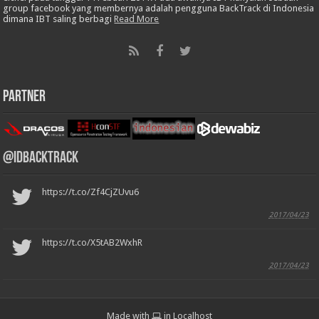
group facebook yang membernya adalah pengguna BackTrack di Indonesia
dimana IBT saling berbagi
Read More
Partner
@IDBackTrack
https://t.co/Zf4CjZUvu6
2017/04/23
https://t.co/X5tAB2WxhR
2017/04/23
Made with
in Localhost