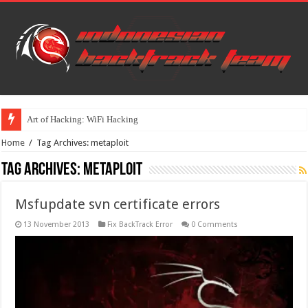
Art of Hacking: WiFi Hacking
Home
/
Tag Archives: metaploit
Tag Archives:
metaploit
Msfupdate svn certificate errors
13 November 2013
Fix BackTrack Error
0 Comments