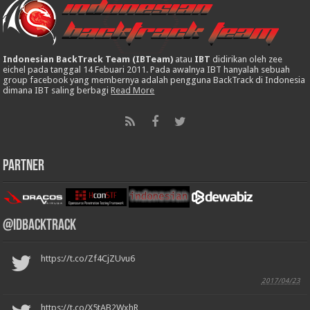
Indonesian BackTrack Team (IBTeam)
atau
IBT
didirikan oleh zee
eichel pada tanggal 14 Febuari 2011. Pada awalnya IBT hanyalah sebuah
group facebook yang membernya adalah pengguna BackTrack di Indonesia
dimana IBT saling berbagi
Read More
Partner
@IDBackTrack
https://t.co/Zf4CjZUvu6
2017/04/23
https://t.co/X5tAB2WxhR