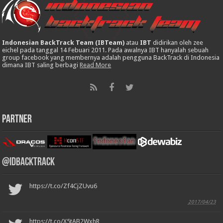
Indonesian BackTrack Team (IBTeam)
atau
IBT
didirikan oleh zee
eichel pada tanggal 14 Febuari 2011. Pada awalnya IBT hanyalah sebuah
group facebook yang membernya adalah pengguna BackTrack di Indonesia
dimana IBT saling berbagi
Read More
Partner
@IDBackTrack
https://t.co/Zf4CjZUvu6
2017/04/23
https://t.co/X5tAB2WxhR