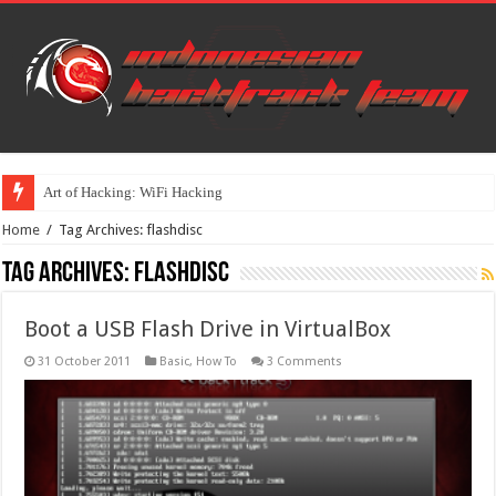
Art of Hacking: WiFi Hacking
Home
/
Tag Archives: flashdisc
Tag Archives:
flashdisc
Boot a USB Flash Drive in VirtualBox
31 October 2011
Basic
,
How To
3 Comments