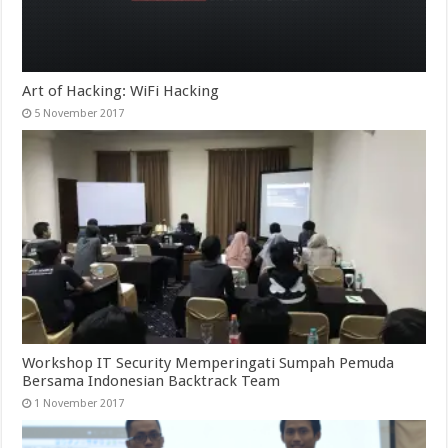
d
n
n
e
o
d
d
w
w
o
o
w
)
w
w
i
)
)
n
d
o
Art of Hacking: WiFi Hacking
w
)
5 November 2017
Workshop IT Security Memperingati Sumpah Pemuda
Bersama Indonesian Backtrack Team
1 November 2017