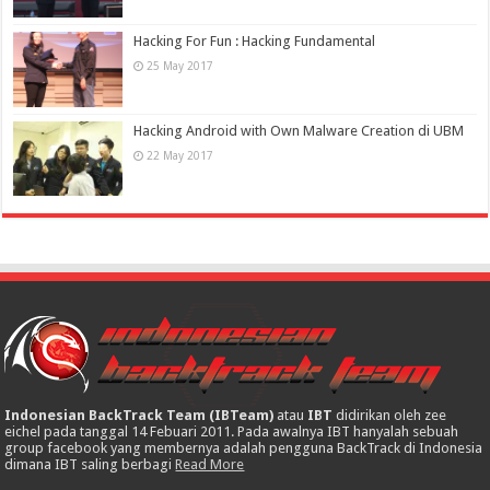
Hacking For Fun : Hacking Fundamental
25 May 2017
Hacking Android with Own Malware Creation di UBM
22 May 2017
Indonesian BackTrack Team (IBTeam)
atau
IBT
didirikan oleh zee
eichel pada tanggal 14 Febuari 2011. Pada awalnya IBT hanyalah sebuah
group facebook yang membernya adalah pengguna BackTrack di Indonesia
dimana IBT saling berbagi
Read More