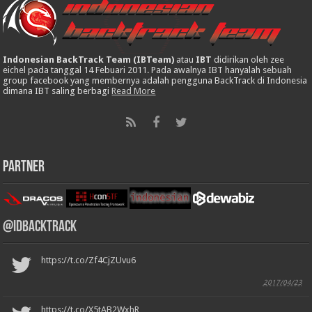
Indonesian BackTrack Team (IBTeam)
atau
IBT
didirikan oleh zee
eichel pada tanggal 14 Febuari 2011. Pada awalnya IBT hanyalah sebuah
group facebook yang membernya adalah pengguna BackTrack di Indonesia
dimana IBT saling berbagi
Read More
Partner
@IDBackTrack
https://t.co/Zf4CjZUvu6
2017/04/23
https://t.co/X5tAB2WxhR