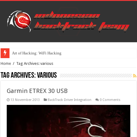
Art of Hacking: WiFi Hacking
Home
/
Tag Archives: various
Tag Archives:
various
Garmin ETREX 30 USB
13 November 2013
BackTrack Driver Integration
0 Comments