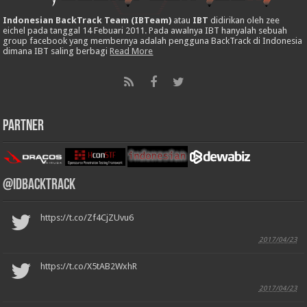
Indonesian BackTrack Team (IBTeam)
atau
IBT
didirikan oleh zee
eichel pada tanggal 14 Febuari 2011. Pada awalnya IBT hanyalah sebuah
group facebook yang membernya adalah pengguna BackTrack di Indonesia
dimana IBT saling berbagi
Read More
Partner
@IDBackTrack
https://t.co/Zf4CjZUvu6
2017/04/23
https://t.co/X5tAB2WxhR
2017/04/23