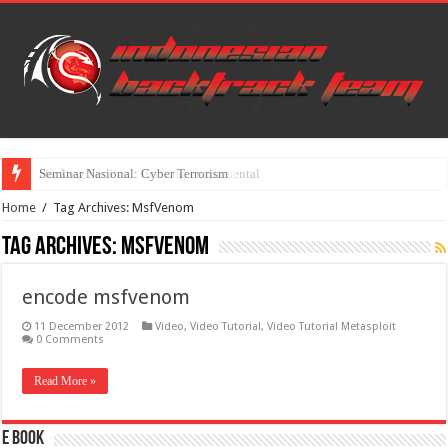
Seminar Nasional: Cyber Terrorism
Hacking For Fun : Hacking Fundamental
Home
/
Tag Archives: MsfVenom
Tag Archives:
MsfVenom
encode msfvenom
11 December 2012
Video
,
Video Tutorial
,
Video Tutorial Metasploit
0 Comments
Read More »
E Book