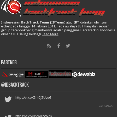
Indonesian BackTrack Team (IBTeam)
atau
IBT
didirikan oleh zee
eichel pada tanggal 14 Febuari 2011. Pada awalnya IBT hanyalah sebuah
group facebook yang membernya adalah pengguna BackTrack di Indonesia
dimana IBT saling berbagi
Read More
Partner
@IDBackTrack
https://t.co/Zf4CjZUvu6
2017/04/23
https://t.co/X5tAB2WxhR