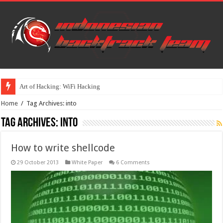
Art of Hacking: WiFi Hacking
Home
/
Tag Archives: into
Tag Archives:
into
How to write shellcode
29 October 2013
White Paper
6 Comments