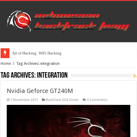
Art of Hacking: WiFi Hacking
Home
/
Tag Archives: integration
Tag Archives:
integration
Nvidia Geforce GT240M
7 November 2013
BackTrack VGA Driver
0 Comments