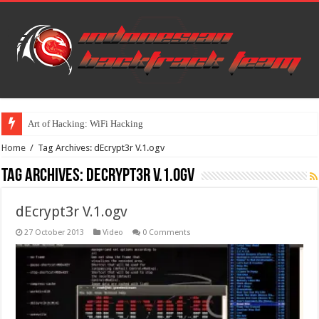
Art of Hacking: WiFi Hacking
Home
/
Tag Archives: dEcrypt3r V.1.ogv
Tag Archives:
dEcrypt3r V.1.ogv
dEcrypt3r V.1.ogv
27 October 2013
Video
0 Comments