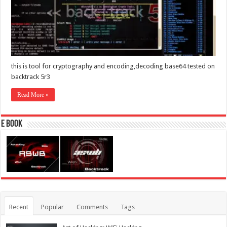
this is tool for cryptography and encoding,decoding base64 tested on
backtrack 5r3
Read More »
E Book
Recent
Popular
Comments
Tags