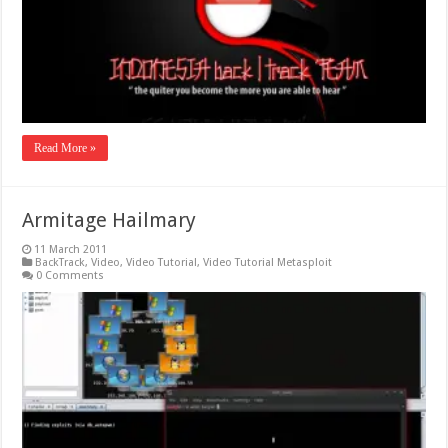
Read More »
Armitage Hailmary
11 March 2011
BackTrack
,
Video
,
Video Tutorial
,
Video Tutorial Metasploit
0 Comments