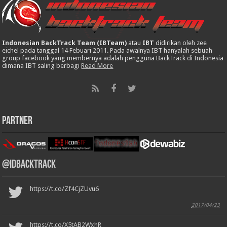
Indonesian BackTrack Team (IBTeam)
atau
IBT
didirikan oleh zee
eichel pada tanggal 14 Febuari 2011. Pada awalnya IBT hanyalah sebuah
group facebook yang membernya adalah pengguna BackTrack di Indonesia
dimana IBT saling berbagi
Read More
Partner
@IDBackTrack
https://t.co/Zf4CjZUvu6
2017/04/23
https://t.co/X5tAB2WxhR