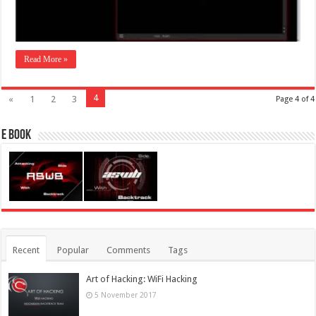
Read More »
4
«
1
2
3
Page 4 of 4
E Book
Recent
Popular
Comments
Tags
Art of Hacking: WiFi Hacking
5 November 2017